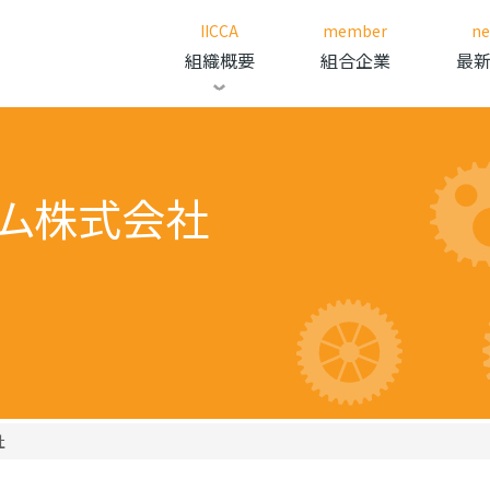
IICCA
member
n
組織概要
組合企業
最
ム株式会社
社