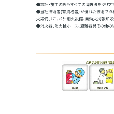
●設計・施工の際もすべての消防法をクリア
●当社技術者(有資格者）が優れた技術で点検
火設備、ｽﾌﾟﾘﾝｸﾗｰ消火設備、自動火災
●消火器、消火栓ホース、避難器具その他の