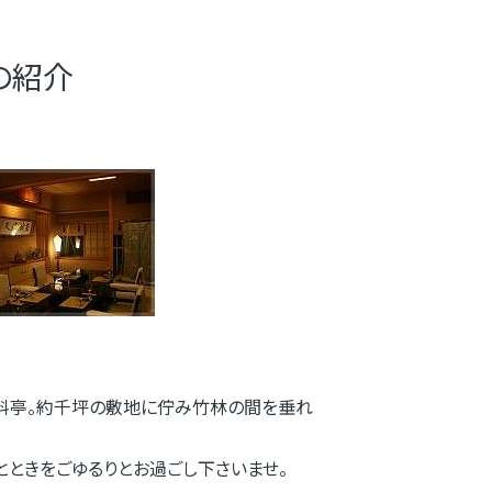
の紹介
料亭。約千坪の敷地に佇み竹林の間を垂れ
ときをごゆるりとお過ごし下さいませ。