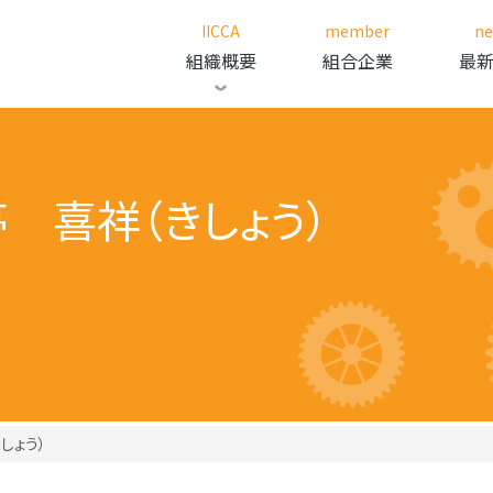
IICCA
member
n
組織概要
組合企業
最
 喜祥（きしょう）
しょう）