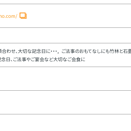
sho.com/
顔合わせ、大切な記念日に・・・
ご法事のおもてなしにも竹林と石畳
記念日、ご法事やご宴会など大切なご会食に