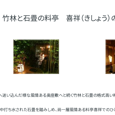
竹林と石畳の料亭 喜祥（きしょう）
都へ迷い込んだ様な風情ある奥座敷へと続く竹林と石畳の格式高い
の中打ち水された石畳を踏みしめ、尚一層風情ある料亭喜祥でのひと