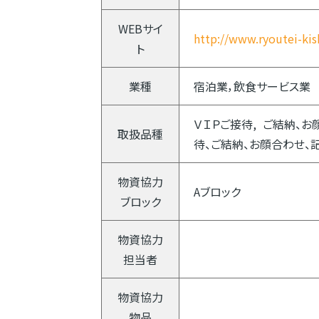
WEBサイ
http://www.ryoutei-ki
ト
業種
宿泊業，飲食サービス業
ＶＩＰご接待
ご結納、お
取扱品種
待、ご結納、お顔合わせ、
物資協力
Aブロック
ブロック
物資協力
担当者
物資協力
物品