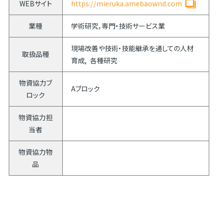
WEBサイト
https://mieruka.amebaownd.com
業種
学術研究，専門・技術サービス業
現場改善や技術・技能継承を通しての人材
取扱品種
育成
各種研究
物資協力ブ
Aブロック
ロック
物資協力担
当者
物資協力物
品