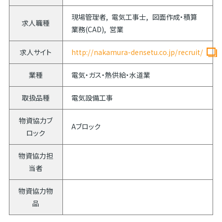
現場管理者
電気工事士
図面作成・積算
求人職種
業務(CAD)
営業
求人サイト
http://nakamura-densetu.co.jp/recruit/
業種
電気・ガス・熱供給・水道業
取扱品種
電気設備工事
物資協力ブ
Aブロック
ロック
物資協力担
当者
物資協力物
品