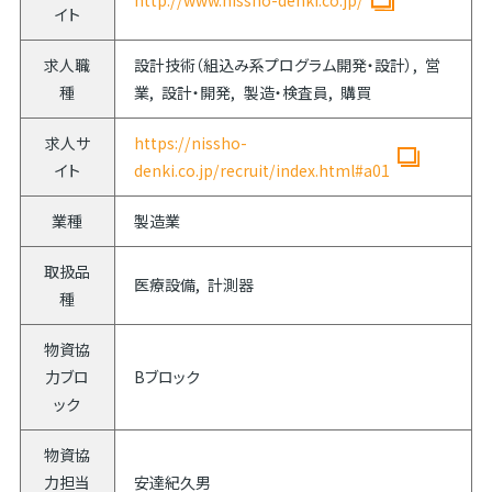
http://www.nissho-denki.co.jp/
イト
求人職
設計技術（組込み系プログラム開発・設計）
営
種
業
設計・開発
製造・検査員
購買
求人サ
https://nissho-
イト
denki.co.jp/recruit/index.html#a01
業種
製造業
取扱品
医療設備
計測器
種
物資協
力ブロ
Bブロック
ック
物資協
力担当
安達紀久男