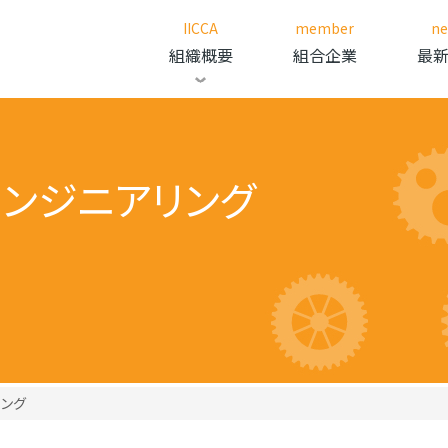
IICCA
member
n
組織概要
組合企業
最
ンジニアリング
ング