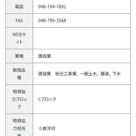
電話
048-794-7691
FAX
048-795-1568
WEBサ
イト
業種
建設業
取扱品
建設業 総合工事業
一般土木
舗装
下水
種
物資協
力ブロッ
Cブロック
ク
物資協
力担当
小倉洋司
者